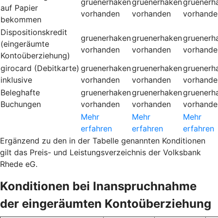
gruenerhaken
gruenerhaken
gruenerh
auf Papier
vorhanden
vorhanden
vorhande
bekommen
Dispositionskredit
gruenerhaken
gruenerhaken
gruenerh
(eingeräumte
vorhanden
vorhanden
vorhande
Kontoüberziehung)
girocard (Debitkarte)
gruenerhaken
gruenerhaken
gruenerh
inklusive
vorhanden
vorhanden
vorhande
Beleghafte
gruenerhaken
gruenerhaken
gruenerh
Buchungen
vorhanden
vorhanden
vorhande
Mehr
Mehr
Mehr
erfahren
erfahren
erfahren
Ergänzend zu den in der Tabelle genannten Konditionen
gilt das Preis- und Leistungsverzeichnis der Volksbank
Rhede eG.
Konditionen bei Inanspruchnahme
der eingeräumten Kontoüberziehung