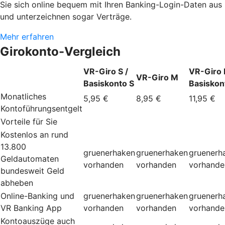
Sie sich online bequem mit Ihren Banking-Login-Daten aus
und unterzeichnen sogar Verträge.
Mehr erfahren
Girokonto-Vergleich
VR-Giro S /
VR-Giro L
VR-Giro M
Basiskonto S
Basiskon
Monatliches
5,95 €
8,95 €
11,95 €
Kontoführungsentgelt
Vorteile für Sie
Kostenlos an rund
13.800
gruenerhaken
gruenerhaken
gruenerh
Geldautomaten
vorhanden
vorhanden
vorhande
bundesweit Geld
abheben
Online-Banking und
gruenerhaken
gruenerhaken
gruenerh
VR Banking App
vorhanden
vorhanden
vorhande
Kontoauszüge auch