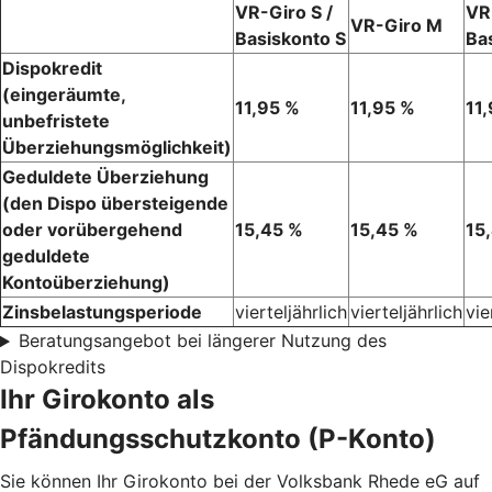
VR-Giro S /
VR-
VR-Giro M
Basiskonto S
Ba
Dispokredit
(eingeräumte,
11,95 %
11,95 %
11
unbefristete
Überziehungsmöglichkeit)
Geduldete Überziehung
(den Dispo übersteigende
oder vorübergehend
15,45 %
15,45 %
15
geduldete
Kontoüberziehung)
Zinsbelastungsperiode
vierteljährlich
vierteljährlich
vie
Beratungsangebot bei längerer Nutzung des
Dispokredits
Ihr Girokonto als
Pfändungsschutzkonto (P-Konto)
Sie können Ihr Girokonto bei der Volksbank Rhede eG auf